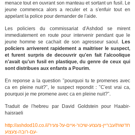
menace tout en ouvrant son manteau et sortant un fusil. Le
jeune commenca alors a reculer et a s'enfuir tout en
appelant la police pour demander de l'aide.
Les policiers du commissariat d'Ashdod se mirent
immediatement en route pour intervenir pendant que le
jeune homme se cachait de son agresseur saoul.
Les
policiers arriverent rapidement a maitriser le suspect,
et furent surpris de decouvrir qu'en fait l'alcoolique
n'avait qu'un fusil en plastique, du genre de ceux qui
sont distribues aux enfants a Pourim.
En reponse a la question "pourquoi tu te promenes avec
ca en pleine nuit?", le suspect repondit : "C'est vrai ca,
pourquoi je me promene avec ca en pleine nuit?".
Traduit de l'hebreu par David Goldstein pour Haabir-
haisraeli
http://ashdod10.co.il/חדשות/עבריין-צעצוע-שיכור-איים-על-צעיר
-עם-רובה-צעצוע