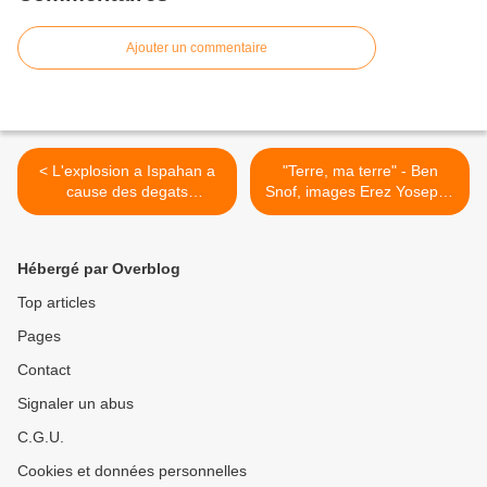
Ajouter un commentaire
< L'explosion a Ispahan a
"Terre, ma terre" - Ben
cause des degats
Snof, images Erez Yosepov
importants aux installations
>
et au programme nucleaire
iranien
Hébergé par Overblog
Top articles
Pages
Contact
Signaler un abus
C.G.U.
Cookies et données personnelles