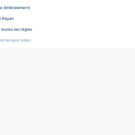
e (littéralement)
im Rayan
 toutes les règles
s les jeux vidéo
us choquant de Rockstar ? - Le scandale BULLY
e plus moche de Steam
du RÊVE tourne au CAUCHEMAR
pendant 8 heures
it… à tort
umiliés par un jeu vidéo
ire - Final Fantasy 8
ti un empire - Age of Empires